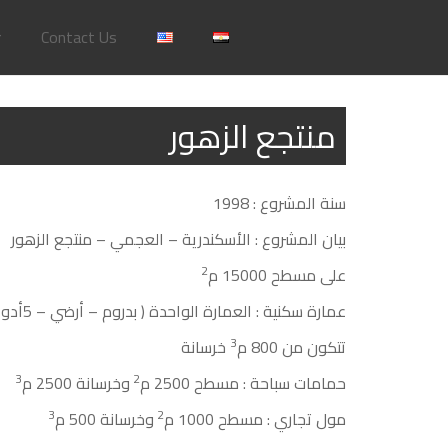
r
Contact Us
منتجع الزهور
سنة المشروع : 1998
بيان المشروع : الأسكندرية – العجمي – منتجع الزهور
2
على مسطح 15000 م
20 عمارة سكنية : العمارة الواحدة ( بدروم – أرضي – 5أدوار )
3
تتكون من 800 م
خرسانة
3
2
حمامات سباحة : مسطح 2500 م
وخرسانة 2500 م
3
2
مول تجاري : مسطح 1000 م
وخرسانة 500 م