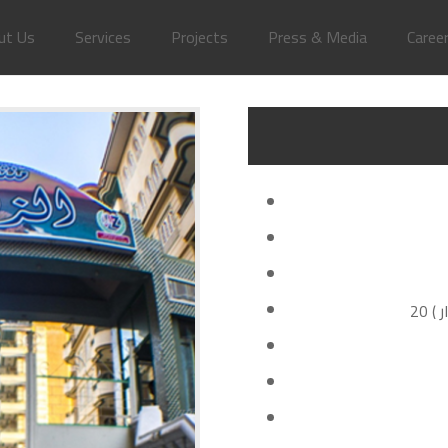
ut Us
Services
Projects
Press & Media
Caree